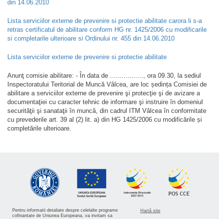
din 14.06.2010
Lista serviciilor externe de prevenire si protectie abilitate carora li s-a
retras certificatul de abilitare conform HG nr. 1425/2006 cu modificarile
si completarile ulterioare si Ordinului nr. 455 din 14.06.2010
Lista serviciilor externe de prevenire si protectie abilitate
Anunţ comisie abilitare: - În data de ................., ora 09.30, la sediul
Inspectoratului Teritorial de Muncă Vâlcea, are loc ședința Comisiei de
abilitare a serviciilor externe de prevenire şi protecţie şi de avizare a
documentaţiei cu caracter tehnic de informare şi instruire în domeniul
securităţii şi sanataţii în muncă, din cadrul ITM Vâlcea în conformitate
cu prevederile art. 39 al (2) lit. a) din HG 1425/2006 cu modificările și
completările ulterioare.
Pentru informatii detaliate despre celelalte programe
Hartă site
cofinantate de Uniunea Europeana, va invitam sa