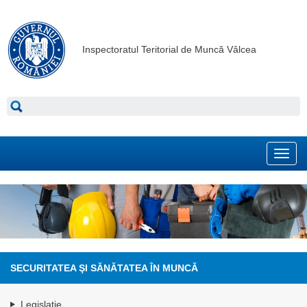
Inspectoratul Teritorial de Muncă Vâlcea
Toggl
navig
SECURITATEA ŞI SĂNĂTATEA ÎN MUNCĂ
Legislaţie