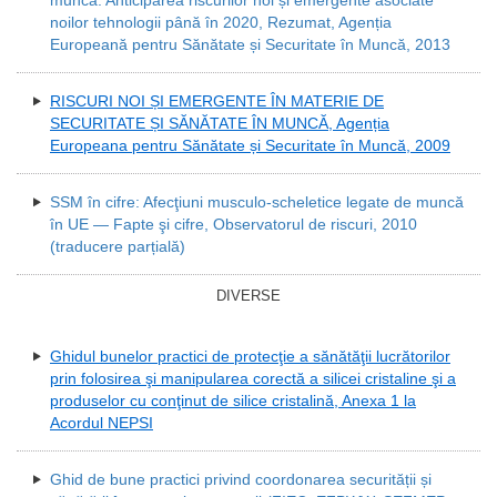
noilor tehnologii până în 2020, Rezumat, Agenția
Europeană pentru Sănătate și Securitate în Muncă, 2013
RISCURI NOI ȘI EMERGENTE ÎN MATERIE DE
SECURITATE ȘI SĂNĂTATE ÎN MUNCĂ, Agenția
Europeana pentru Sănătate și Securitate în Muncă, 2009
SSM în cifre: Afecţiuni musculo-scheletice legate de muncă
în UE — Fapte şi cifre, Observatorul de riscuri, 2010
(traducere parțială)
DIVERSE
Ghidul bunelor practici de protecţie a sănătăţii lucrătorilor
prin folosirea şi manipularea corectă a silicei cristaline şi a
produselor cu conţinut de silice cristalină, Anexa 1 la
Acordul NEPSI
Ghid de bune practici privind coordonarea securității și