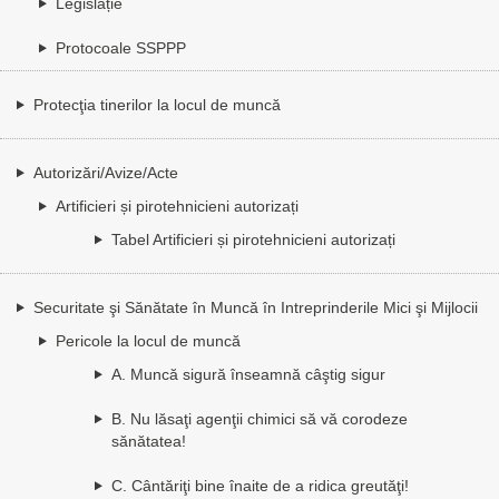
Legislație
Protocoale SSPPP
Protecţia tinerilor la locul de muncă
Autorizări/Avize/Acte
Artificieri și pirotehnicieni autorizați
Tabel Artificieri și pirotehnicieni autorizați
Securitate şi Sănătate în Muncă în Intreprinderile Mici şi Mijlocii
Pericole la locul de muncă
A. Muncă sigură înseamnă câştig sigur
B. Nu lăsaţi agenţii chimici să vă corodeze
sănătatea!
C. Cântăriţi bine înaite de a ridica greutăţi!