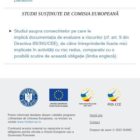
STUDII SUSȚINUTE DE COMISIA EUROPEANĂ
Studiul asupra consecintelor pe care le
implică documentația de evaluare a riscurilor (cf. art. 9 din
Directiva 89/391/CEE), de către întreprinderile foarte mici
implicate în activități cu risc redus, comparativ cu o
posibilă scutire de această obligație (limba engleză).
Pentru informatii detaliate despre celelalte programe
Hartă site
cofinantate de Uniunea Europeana, va invitam sa
vizitati
www.fonduri-ue.ro
Contact
Continutul acestui material nu reprezinta in mod
Drepturi de autor © 2015 SIAMC
obligatoriu pozitia oficiala a Uniunii Europene sau a
Guvernului Romaniei.