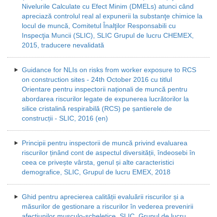
Nivelurile Calculate cu Efect Minim (DMELs) atunci când
apreciază controlul real al expunerii la substanţe chimice la
locul de muncă, Comitetul Înalţilor Responsabili cu
Inspecţia Muncii (SLIC), SLIC Grupul de lucru CHEMEX,
2015, traducere nevalidată
Guidance for NLIs on risks from worker exposure to RCS
on construction sites - 24th October 2016 cu titlul
Orientare pentru inspectorii naționali de muncă pentru
abordarea riscurilor legate de expunerea lucrătorilor la
silice cristalină respirabilă (RCS) pe șantierele de
construcții - SLIC, 2016 (en)
Principii pentru inspectorii de muncă privind evaluarea
riscurilor ținând cont de aspectul diversității, îndeosebi în
ceea ce privește vârsta, genul și alte caracteristici
demografice, SLIC, Grupul de lucru EMEX, 2018
Ghid pentru aprecierea calității evaluării riscurilor și a
măsurilor de gestionare a riscurilor în vederea prevenirii
afecţiunilor musculo-scheletice, SLIC, Grupul de lucru