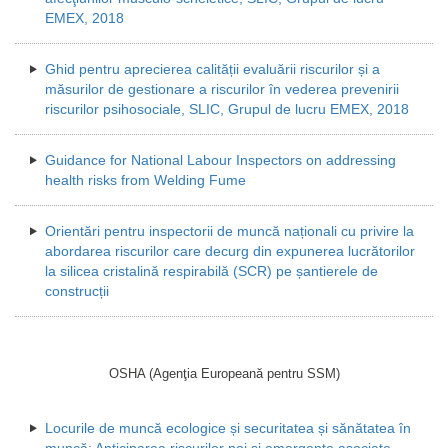
EMEX, 2018
Ghid pentru aprecierea calității evaluării riscurilor și a
măsurilor de gestionare a riscurilor în vederea prevenirii
riscurilor psihosociale, SLIC, Grupul de lucru EMEX, 2018
Guidance for National Labour Inspectors on addressing
health risks from Welding Fume
Orientări pentru inspectorii de muncă naționali cu privire la
abordarea riscurilor care decurg din expunerea lucrătorilor
la silicea cristalină respirabilă (SCR) pe șantierele de
construcții
OSHA (Agenţia Europeană pentru SSM)
Locurile de muncă ecologice și securitatea și sănătatea în
muncă: Anticiparea riscurilor noi și emergente asociate