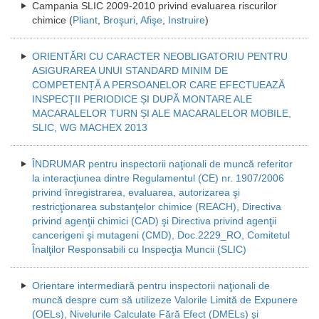
Campania SLIC 2009-2010 privind evaluarea riscurilor
chimice (
Pliant
,
Broşuri
,
Afişe
,
Instruire
)
ORIENTĂRI CU CARACTER NEOBLIGATORIU PENTRU
ASIGURAREA UNUI STANDARD MINIM DE
COMPETENȚĂ A PERSOANELOR CARE EFECTUEAZĂ
INSPECȚII PERIODICE ȘI DUPĂ MONTARE ALE
MACARALELOR TURN ȘI ALE MACARALELOR MOBILE,
SLIC, WG MACHEX 2013
ÎNDRUMAR pentru inspectorii naţionali de muncă referitor
la interacţiunea dintre Regulamentul (CE) nr. 1907/2006
privind înregistrarea, evaluarea, autorizarea şi
restricţionarea substanţelor chimice (REACH), Directiva
privind agenţii chimici (CAD) şi Directiva privind agenţii
cancerigeni şi mutageni (CMD), Doc.2229_RO, Comitetul
Înalţilor Responsabili cu Inspecţia Muncii (SLIC)
Orientare intermediară pentru inspectorii naţionali de
muncă despre cum să utilizeze Valorile Limită de Expunere
(OELs), Nivelurile Calculate Fără Efect (DMELs) şi