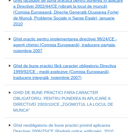
Ghid facultativ de bună practică pentru punerea în aplicare
a Directivei 2002/44/CE (vibrații la locul de muncă)
(Comisia Europeană, Direcția Generală Ocuparea Forței
de Muncă, Probleme Sociale și Șanse Egale), ianuarie
2010
Ghid practic pentru implementarea directivei 98/24/CE -
agenți chimici (Comisia Europeană), traducere parțiala,
noiembrie 2007
Ghid de bune practici fără caracter obligatoriu Directiva
1999/92/CE - medii explozive (Comisia Europeană),
traducere integrală, noiembrie 2007)
GHID DE BUNE PRACTICI FARA CARACTER
OBLIGATORIU, PENTRU PUNEREA IN APLICARE A
DIRECTIVEI 2003/10/CE „ZGOMOTUL LA LOCUL DE
MUNCA"
Ghid neobligatoriu de bune practici privind aplicarea
Directivei 2006/25/CE (Radiații optice artificiale), 2010