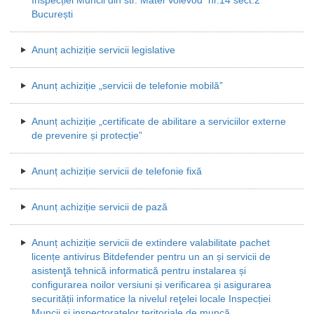
București
Anunț achiziție servicii legislative
Anunț achiziție „servicii de telefonie mobilă”
Anunț achiziție „certificate de abilitare a serviciilor externe
de prevenire și protecție”
Anunț achiziție servicii de telefonie fixă
Anunț achiziție servicii de pază
Anunț achiziție servicii de extindere valabilitate pachet
licențe antivirus Bitdefender pentru un an și servicii de
asistenţă tehnică informatică pentru instalarea și
configurarea noilor versiuni și verificarea și asigurarea
securității informatice la nivelul reţelei locale Inspecției
Muncii și inspectoratelor teritoriale de muncă