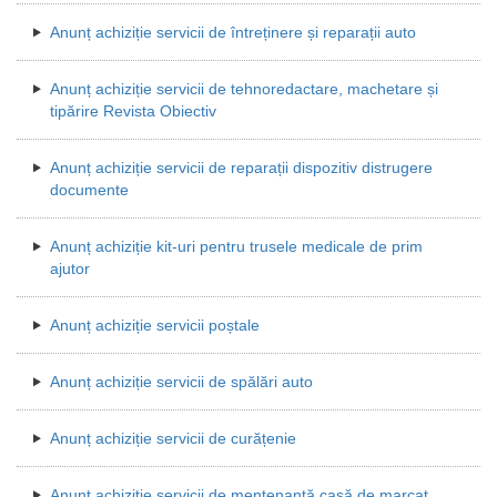
Anunț achiziție servicii de întreținere și reparații auto
Anunț achiziție servicii de tehnoredactare, machetare și
tipărire Revista Obiectiv
Anunț achiziție servicii de reparații dispozitiv distrugere
documente
Anunț achiziție kit-uri pentru trusele medicale de prim
ajutor
Anunț achiziție servicii poștale
Anunț achiziție servicii de spălări auto
Anunț achiziție servicii de curățenie
Anunț achiziție servicii de mentenanță casă de marcat