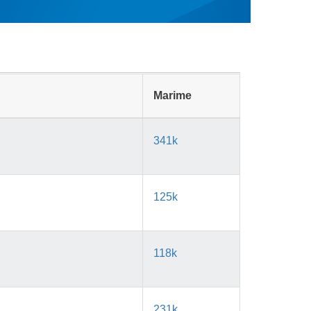
Marime
341k
125k
118k
231k