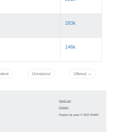
283k
146k
edent
Urmatorul
Ultimul →
Hartă site
Contact
Drepturi de autor © 2015 SIAMC