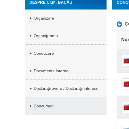
DESPRE I.T.M. BACĂU
CONC
Organizare
C
Organigrama
Nu
Conducere
Documente interne
Declarații avere / Declarații interese
Concursuri