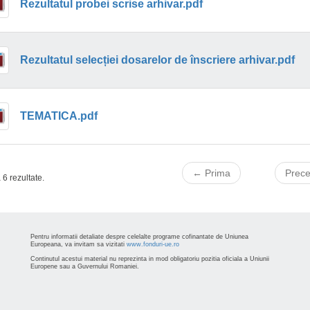
Rezultatul probei scrise arhivar.pdf
Rezultatul selecției dosarelor de înscriere arhivar.pdf
TEMATICA.pdf
← Prima
Prec
 6 rezultate.
Pentru informatii detaliate despre celelalte programe cofinantate de Uniunea
Europeana, va invitam sa vizitati
www.fonduri-ue.ro
Continutul acestui material nu reprezinta in mod obligatoriu pozitia oficiala a Uniunii
Europene sau a Guvernului Romaniei.