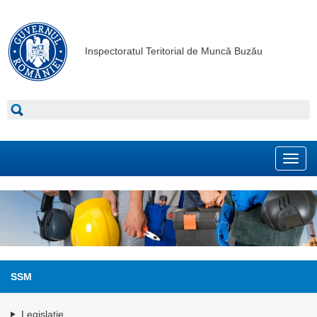
Inspectoratul Teritorial de Muncă Buzău
Toggl
navig
SSM
Legislaţie