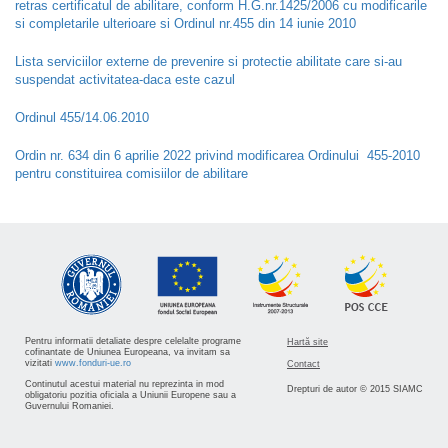
retras certificatul de abilitare, conform H.G.nr.1425/2006 cu modificarile
si completarile ulterioare si Ordinul nr.455 din 14 iunie 2010
Lista serviciilor externe de prevenire si protectie abilitate care si-au
suspendat activitatea-daca este cazul
Ordinul 455/14.06.2010
Ordin nr. 634 din 6 aprilie 2022 privind modificarea Ordinului 455-2010
pentru constituirea comisiilor de abilitare
Pentru informatii detaliate despre celelalte programe
Hartă site
cofinantate de Uniunea Europeana, va invitam sa
vizitati
www.fonduri-ue.ro
Contact
Continutul acestui material nu reprezinta in mod
Drepturi de autor © 2015 SIAMC
obligatoriu pozitia oficiala a Uniunii Europene sau a
Guvernului Romaniei.