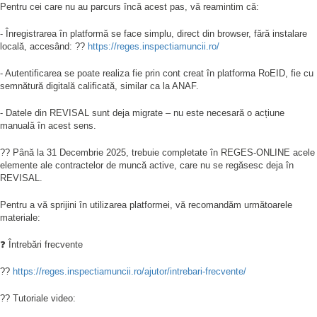
Pentru cei care nu au parcurs încă acest pas, vă reamintim că:
- Înregistrarea în platformă se face simplu, direct din browser, fără instalare
locală, accesând: ??
https://reges.inspectiamuncii.ro/
- Autentificarea se poate realiza fie prin cont creat în platforma RoEID, fie cu
semnătură digitală calificată, similar ca la ANAF.
- Datele din REVISAL sunt deja migrate – nu este necesară o acțiune
manuală în acest sens.
?? Până la 31 Decembrie 2025, trebuie completate în REGES-ONLINE acele
elemente ale contractelor de muncă active, care nu se regăsesc deja în
REVISAL.
Pentru a vă sprijini în utilizarea platformei, vă recomandăm următoarele
materiale:
❓ Întrebări frecvente
??
https://reges.inspectiamuncii.ro/ajutor/intrebari-frecvente/
?? Tutoriale video: