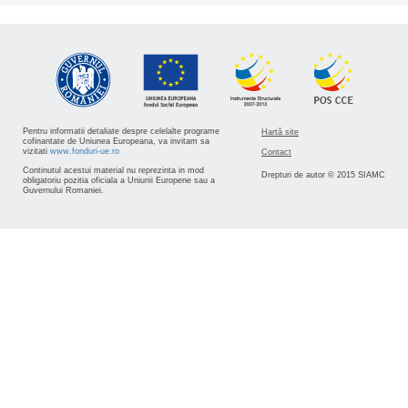
Pentru informatii detaliate despre celelalte programe
Hartă site
cofinantate de Uniunea Europeana, va invitam sa
vizitati
www.fonduri-ue.ro
Contact
Continutul acestui material nu reprezinta in mod
Drepturi de autor © 2015 SIAMC
obligatoriu pozitia oficiala a Uniunii Europene sau a
Guvernului Romaniei.