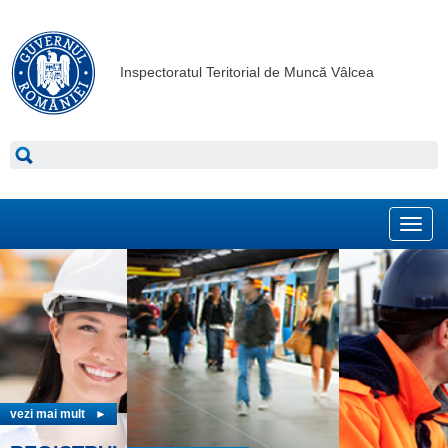
Inspectoratul Teritorial de Muncă Vâlcea
Toggl
navig
vezi mai mult
►
vezi mai mult
►