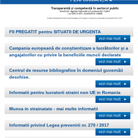
FII PREGATIT pentru SITUATII DE URGENTA
vezi mai mult
►
Campania europeană de conștientizare a lucrătorilor și a
angajatorilor cu privire la beneficiile muncii declarate
vezi mai mult
►
Centrul de resurse bibliografice în domeniul guvernăii
deschise.
vezi mai mult
►
Informatii pentru lucratorii straini non UE in Romania
vezi mai mult
►
Munca in strainatate - mai multe informatii
vezi mai mult
►
Informatii privind Legea prevenirii nr. 270 / 2017
vezi mai mult
►