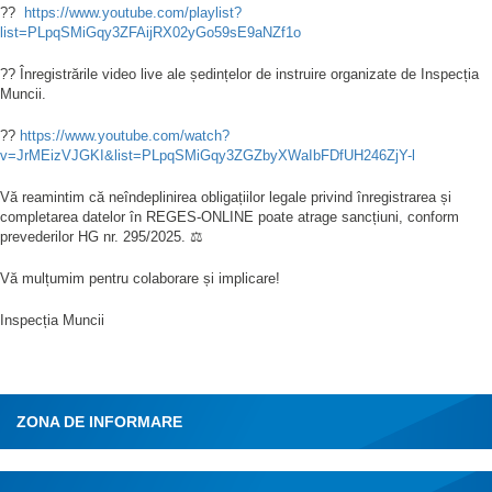
??
https://www.youtube.com/playlist?
list=PLpqSMiGqy3ZFAijRX02yGo59sE9aNZf1o
?? Înregistrările video live ale ședințelor de instruire organizate de Inspecția
Muncii.
??
https://www.youtube.com/watch?
v=JrMEizVJGKI&list=PLpqSMiGqy3ZGZbyXWaIbFDfUH246ZjY-l
Vă reamintim că neîndeplinirea obligațiilor legale privind înregistrarea și
completarea datelor în REGES-ONLINE poate atrage sancțiuni, conform
prevederilor HG nr. 295/2025. ⚖️
Vă mulțumim pentru colaborare și implicare!
Inspecția Muncii
ZONA DE INFORMARE