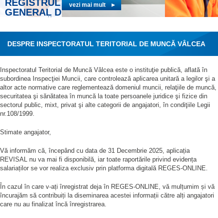
RELAŢII DE MUNCĂ
REGISTRUL
GENERAL DE
EVIDENŢĂ A
SALARIAŢILOR
vezi mai mult
DESPRE INSPECTORATUL TERITORIAL DE MUNCĂ VÂLCEA
SECURITA
SĂNĂTAT
Inspectoratul Teritorial de Muncă Vâlcea este o instituţie publică, aflată în
MUNCĂ
subordinea Inspecţiei Muncii, care controlează aplicarea unitară a legilor şi a
altor acte normative care reglementează domeniul muncii, relaţiile de muncă,
securitatea şi sănătatea în muncă la toate persoanele juridice şi fizice din
sectorul public, mixt, privat şi alte categorii de angajatori, în condiţiile Legii
nr.108/1999.
Stimate angajator,
Vă informăm că, începând cu data de 31 Decembrie 2025, aplicația
REVISAL nu va mai fi disponibilă, iar toate raportările privind evidența
salariaților se vor realiza exclusiv prin platforma digitală REGES-ONLINE.
În cazul în care v-ați înregistrat deja în REGES-ONLINE, vă mulțumim și vă
încurajăm să contribuiți la diseminarea acestei informații către alți angajatori
care nu au finalizat încă înregistrarea.