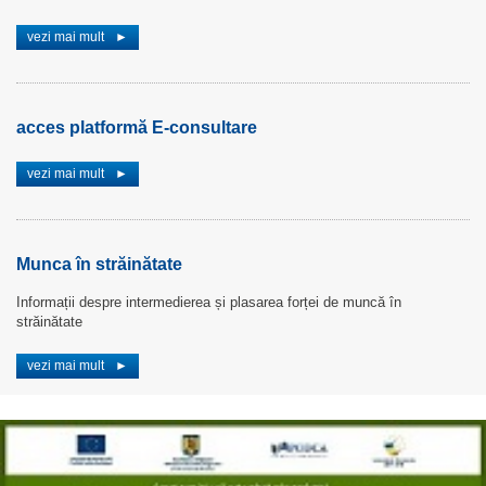
vezi mai mult
►
acces platformă E-consultare
vezi mai mult
►
Munca în străinătate
Informații despre intermedierea și plasarea forței de muncă în
străinătate
vezi mai mult
►