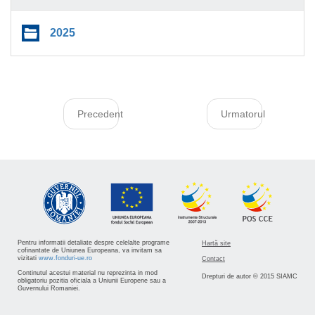
2025
Precedent
Urmatorul
Pentru informatii detaliate despre celelalte programe
Hartă site
cofinantate de Uniunea Europeana, va invitam sa
vizitati
www.fonduri-ue.ro
Contact
Continutul acestui material nu reprezinta in mod
Drepturi de autor © 2015 SIAMC
obligatoriu pozitia oficiala a Uniunii Europene sau a
Guvernului Romaniei.