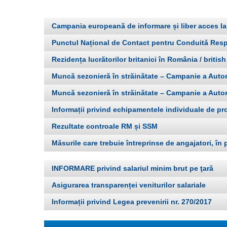
Campania europeană de informare și liber acces la
Punctul Național de Contact pentru Conduită Resp
Rezidența lucrătorilor britanici în România / briti
Muncă sezonieră în străinătate – Campanie a Autor
Muncă sezonieră în străinătate – Campanie a Autor
Informații privind echipamentele individuale de pr
Rezultate controale RM și SSM
Măsurile care trebuie întreprinse de angajatori, în
INFORMARE privind salariul minim brut pe ţară
Asigurarea transparenței veniturilor salariale
Informații privind Legea prevenirii nr. 270/2017