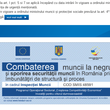
la art. I pct. 5 si 7 se aplică începând cu data intrării în vigoare a ordinului min
anța de urgență menționată.
i în vigoare a ordinului ministrului muncii și protecției sociale prevăzut la art. 4^
rogă