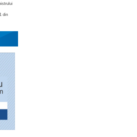
istrului
1 din