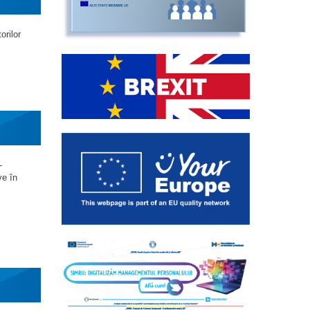
orilor
-
ve în