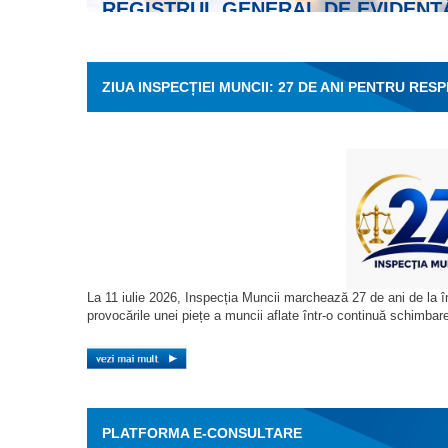
vezi mai mult
►
REGISTRUL GENERAL DE EVIDENŢ
ZIUA INSPECȚIEI MUNCII: 27 DE ANI PENTRU R
PIEȚE A MUNCII ECHITABILE
La 11 iulie 2026, Inspecția Muncii marchează 27 de ani de la înf
provocările unei piețe a muncii aflate într-o continuă schimbar
PLATFORMA E-CONSULTARE