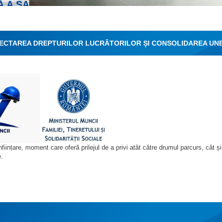
Ă A SALARIAŢILOR
ESPECTAREA DREPTURILOR LUCRĂTORILOR ȘI CONSOLIDAREA UNE
iințare, moment care oferă prilejul de a privi atât către drumul parcurs, cât și
e.