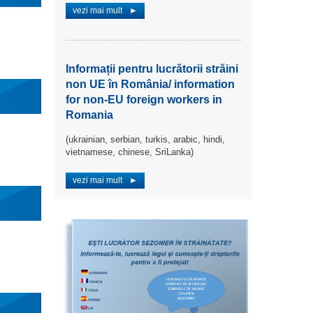
vezi mai mult
►
Informații pentru lucrătorii străini
non UE în România/ information
for non-EU foreign workers in
Romania
(ukrainian, serbian, turkis, arabic, hindi,
vietnamese, chinese, SriLanka)
vezi mai mult
►