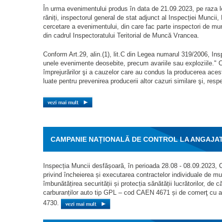
În urma evenimentului produs în data de 21.09.2023, pe raza loca
răniți, inspectorul general de stat adjunct al Inspecției Munci
cercetare a evenimentului, din care fac parte inspectori de mu
din cadrul Inspectoratului Teritorial de Muncă Vrancea.
Conform Art.29, alin.(1), lit.C din Legea numarul 319/2006, In
unele evenimente deosebite, precum avariile sau exploziile." Co
împrejurărilor şi a cauzelor care au condus la producerea acest
luate pentru prevenirea producerii altor cazuri similare şi, resp
CAMPANIE NAȚIONALĂ DE CONTROL LA ANGAJATO
COMERCIALIZARE A CARBURANȚILOR AUTO TIP 
Inspecția Muncii desfășoară, în perioada 28.08 - 08.09.2023, 
privind încheierea și executarea contractelor individuale de m
îmbunătățirea securității și protecția sănătății lucrătorilor, de 
carburanților auto tip GPL – cod CAEN 4671 și de comerţ cu a
4730.