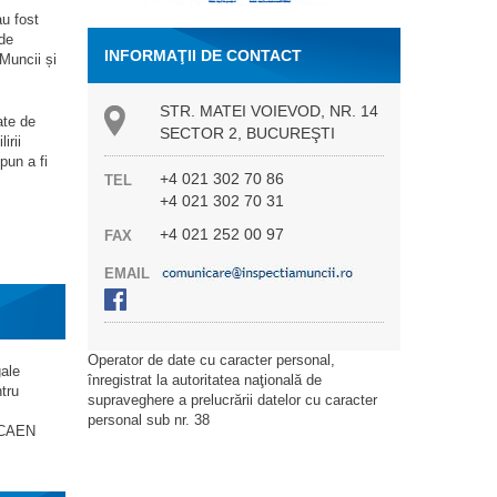
au fost
 de
INFORMAŢII DE CONTACT
Muncii și
STR. MATEI VOIEVOD, NR. 14
ate de
SECTOR 2, BUCUREŞTI
irii
pun a fi
+4 021 302 70 86
TEL
+4 021 302 70 31
+4 021 252 00 97
FAX
EMAIL
Operator de date cu caracter personal,
gale
înregistrat la autoritatea naţională de
tru
supraveghere a prelucrării datelor cu caracter
personal sub nr. 38
d CAEN