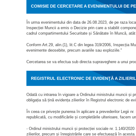
COMISIE DE CERCETARE A EVENIMENTULUI DE PE
În urma evenimentului din data de 26.08.2023, de pe raza local
Inspecției Muncii a emis o Decizie prin care a stabilit compon
cadrul compartimentului Securitate și Sănătate în Muncă, atât d
Conform Art.29, alin.(1), lit.C din legea 319/2006, Inspecția 
evenimente deosebite, precum avariile sau exploziile."
Cercetarea se va efectua sub directa supraveghere a unui procu
REGISTRUL ELECTRONIC DE EVIDENȚĂ A ZILIER
Odată cu intrarea în vigoare a Ordinului ministrului muncii și p
obligația să țină evidența zilierilor în Registrul electronic de evid
În ceea ce privește punerea în aplicare a prevederilor Legii nr. 
republicată, cu modificările și completările ulterioare, facem u
- Ordinul ministrului muncii și protecției sociale nr. 1.140/202
zilierilor, precum și înregistrările care se efectuează în acesta.