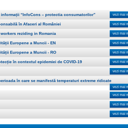
 informații “InfoCons – protectia consumatorilor”
vezi mai 
onsabilă în Afaceri al României
vezi mai 
sh workers reziding in Romania
vezi mai 
ității Europene a Muncii - EN
vezi mai 
ității Europene a Muncii - RO
vezi mai 
otecție în contextul epidemiei de COVID-19
vezi mai 
vezi mai 
 perioada în care se manifestă temperaturi extreme ridicate
vezi mai 
vezi mai 
vezi mai 
vezi mai 