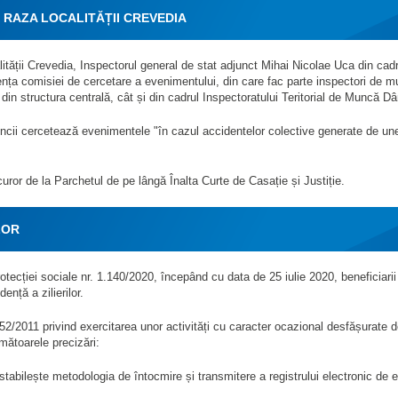
 RAZA LOCALITĂȚII CREVEDIA
ității Crevedia, Inspectorul general de stat adjunct Mihai Nicolae Uca din cadr
ența comisiei de cercetare a evenimentului, din care fac parte inspectori de m
in structura centrală, cât și din cadrul Inspectoratului Teritorial de Muncă D
Muncii cercetează evenimentele "în cazul accidentelor colective generate de un
ror de la Parchetul de pe lângă Înalta Curte de Casație și Justiție.
ILOR
rotecției sociale nr. 1.140/2020, începând cu data de 25 iulie 2020, beneficiarii
ență a zilierilor.
52/2011 privind exercitarea unor activități cu caracter ocazional desfășurate de 
rmătoarele precizări:
0 stabilește metodologia de întocmire și transmitere a registrului electronic de 