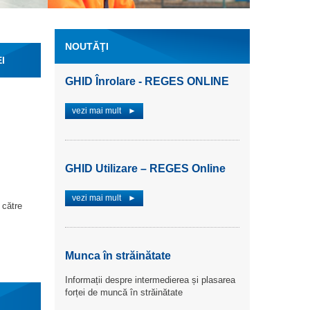
NOUTĂŢI
I
vezi mai mult
►
GHID Înrolare - REGES ONLINE
SECURITATEA ŞI SĂNĂTATEA ÎN MU
vezi mai mult
►
GHID Utilizare – REGES Online
vezi mai mult
►
 către
Munca în străinătate
Informații despre intermedierea și plasarea
forței de muncă în străinătate