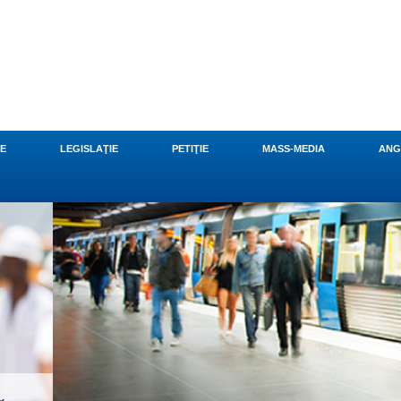
CE
LEGISLAŢIE
PETIŢIE
MASS-MEDIA
ANG
 mult
►
ŢII DE MUNCĂ