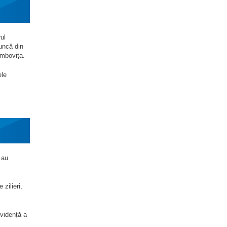
ul
uncă din
âmbovița.
ele
 au
zilieri,
evidență a