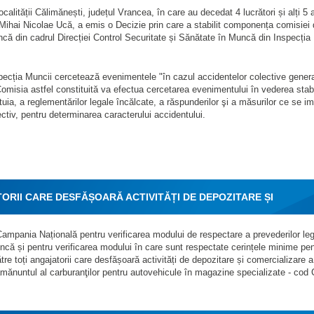
lității Călimănești, județul Vrancea, în care au decedat 4 lucrători și alți 5 
i, Mihai Nicolae Ucă, a emis o Decizie prin care a stabilit componența comisiei
ncă din cadrul Direcției Control Securitate și Sănătate în Muncă din Inspecția 
specția Muncii cercetează evenimentele "în cazul accidentelor colective gener
misia astfel constituită va efectua cercetarea evenimentului în vederea stabil
uia, a reglementărilor legale încălcate, a răspunderilor şi a măsurilor ce se im
ectiv, pentru determinarea caracterului accidentului.
RII CARE DESFĂȘOARĂ ACTIVITĂȚI DE DEPOZITARE ȘI
GPL
Campania Națională pentru verificarea modului de respectare a prevederilor le
uncă și pentru verificarea modului în care sunt respectate cerințele minime pen
către toți angajatorii care desfășoară activități de depozitare și comercializare a
mănuntul al carburanţilor pentru autovehicule în magazine specializate - co