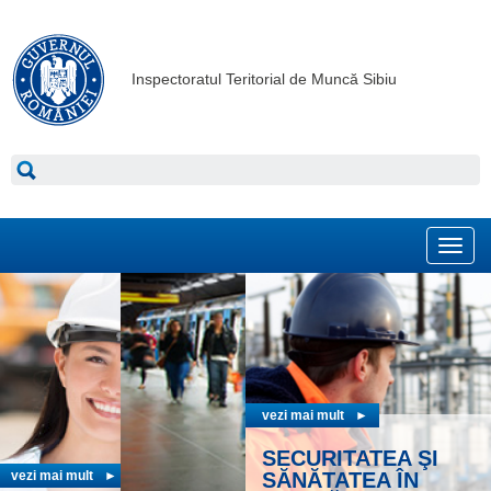
Inspectoratul Teritorial de Muncă Sibiu
Toggl
navig
vezi mai mult
►
SECURITATEA ŞI
vezi mai mult
►
SĂNĂTATEA ÎN