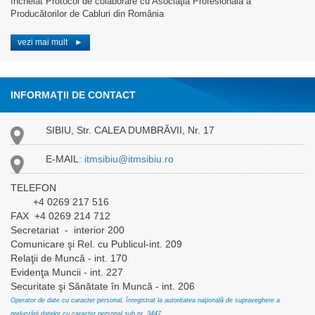
încheiat Protocol de colaborare cu Asociaţia Profesională a
Producătorilor de Cabluri din România
vezi mai mult
►
INFORMAŢII DE CONTACT
SIBIU, Str. CALEA DUMBRĂVII, Nr. 17
E-MAIL
: itmsibiu@itmsibiu.ro
TELEFON
+4 0269 217 516
FAX +4 0269 214 712
Secretariat - interior 200
Comunicare şi Rel. cu Publicul-int. 209
Relaţii de Muncă - int. 170
Evidenţa Muncii - int. 227
Securitate şi Sănătate în Muncă - int. 206
Operator de date cu caracter personal, înregistrat la autoritatea naţională de supraveghere a
prelucrării datelor cu caracter personal sub nr. 3447