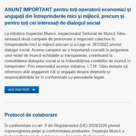
ANUNȚ IMPORTANT pentru toți operatorii economici și
angajații din întreprinderile mici și mijlocii, precum și
pentru toți cei interesați de dialogul social
La inițiativa Inspecției Muncii, Inspectoratul Teritorial de Muncă Sibiu
lansează două campanii de promovare a negocierii colective în
întreprinderile mici și mijlocii precum și a Legii nr. 367/2022 privind
dialogul social. Aceste campanii au o importanță crucială în asigurarea
unor relații de muncă echitabile și transparente, contribuind la
consolidarea dialogului social și la îmbunătățirea condițiilor de muncă în
întreprinderi. Prin intermediul acestor inițiative, I.T.M. Sibiu dorește să
informeze atât angajatorii cât și angajații despre drepturile și
responsabilitățile lor în conformitate cu prevederile legale
vezi mai mult
►
Protocol de colaborare
În conformitate cu art. 9 din Regulamentul (UE) 2019/1020 privind
supravegherea pieţei şi conformitatea produselor, Inspecţia Muncii a