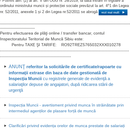
- Potrivit alin. (2) al art. V din OUG nr. 26/2019, la data intrării în vigoare a
ordinului ministrului muncii și protecției sociale prevăzut la art. 4^1 din Legea
nr. 52/2011, anexele 1 și 2 din Legea nr.52/2011 se abrogă
----------------------------------------------------------------------------------------------------------------
------------------------------
Pentru efectuarea de plăţi online / transfer bancar, contul
Inspectoratului Teritorial de Muncă Sibiu este:
Pentru TAXE ŞI TARIFE: RO92TREZ5765032XXX010278
-----------------------------------------------------------------------------------------
-------------------------------------------------
ANUNŢ
referitor la solicitările de
certificate/rapoarte cu
informaţii extrase din baza de date gestionată de
Inspecţia Muncii
cu registrele generale de evidenţă a
salariaţilor depuse de angajatori, după ridicarea stării de
urgenţă
Inspecția Muncii - avertisment privind munca în străinătate prin
intermediul agenților de plasare forță de muncă
Clarificări privind evidența orelor de munca prestate de salariați