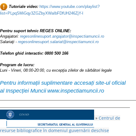
Tutoriale video:
https://www.youtube.com/playlist?
list=PLpqSMiGqy3ZGZbyXWaIbFDfUH246ZjY-l
Pentru suport tehnic REGES ONLINE:
Angajatori:
regesonlinesuport.angajator@inspectiamuncii.ro
Salariaţi -
regesonlinesuport.salariat@inspectiamuncii.ro
Telefon ghid interactiv:
0800 500 166
Program de lucru:
Luni - Vineri, 08:00-20:00, cu excepţia zilelor de sărbători legale
Pentru informații suplimentare accesați site-ul oficial
al
Inspecției Muncii
www.inspectiamuncii.ro
»
Centrul de
resurse bibliografice în domeniul guvernării deschise