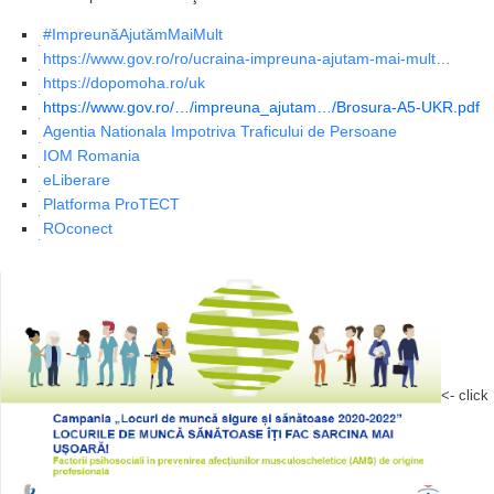
#ImpreunăAjutămMaiMult
https://www.gov.ro/ro/ucraina-impreuna-ajutam-mai-mult…
https://dopomoha.ro/uk
https://www.gov.ro/…/impreuna_ajutam…/Brosura-A5-UKR.pdf
Agentia Nationala Impotriva Traficului de Persoane
IOM Romania
eLiberare
Platforma ProTECT
ROconect
<- click