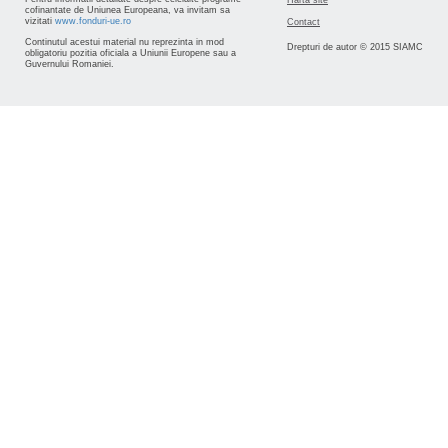
Hartă site
cofinantate de Uniunea Europeana, va invitam sa
vizitati
www.fonduri-ue.ro
Contact
Continutul acestui material nu reprezinta in mod
Drepturi de autor © 2015 SIAMC
obligatoriu pozitia oficiala a Uniunii Europene sau a
Guvernului Romaniei.