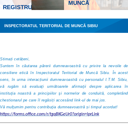
MUNCĂ
REGISTRUL
GENERAL DE
EVIDENŢĂ A
SALARIAŢILOR
INSPECTORATUL TERITORIAL DE MUNCĂ SIBIU
vezi mai mult
►
RELAŢII DE MUNCĂ
Stimați cetățeni,
Suntem în căutarea părerii dumneavoastră cu privire la nevoile de
consiliere etică în Inspectoratul Teritorial de Muncă Sibiu. În acest
sens, în urma interacțiunii dumneavoastră cu personalul I.T.M. Sibiu,
vă rugăm să evaluaţi următoarele afirmaţii despre aplicarea în
instituţia noastră a principiilor şi normelor de conduită, completând
chestionarul pe care îl regăsiți accesând link-ul de mai jos.
Vă mulţumim pentru contribuţia dumneavoastră și timpul acordat!
https://forms.office.com/r/tgqBKGeUr0?origin=lprLink