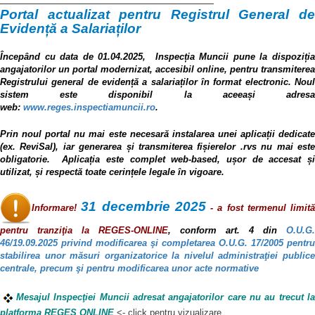
Portal actualizat pentru Registrul General de
Evidență a Salariaților
Începând cu data de 01.04.2025, Inspecția Muncii pune la dispoziția
angajatorilor un portal modernizat, accesibil online, pentru transmiterea
Registrului general de evidență a salariaților în format electronic.
Nou
sistem este disponibil la aceeași adresa
web:
www.reges.inspectiamuncii.ro
.
Prin noul portal nu mai este necesară instalarea unei aplicații dedicate
(ex. ReviSal), iar generarea și transmiterea fișierelor .rvs nu mai este
obligatorie. Aplicația este complet web-based, ușor de accesat și
utilizat, și respectă toate cerințele legale în vigoare.
31 decembrie 2025
Informare!
- a fost termenul limită
pentru tranziţia la REGES-ONLINE
, conform art. 4 din
O.U.G.
46/19.09.2025 privind modificarea şi completarea O.U.G. 17/2005 pentru
stabilirea unor măsuri organizatorice la nivelul administraţiei publice
centrale, precum şi pentru modificarea unor acte normative
Mesajul Inspecţiei Muncii adresat angajatorilor care nu au trecut la
platforma REGES ONLINE
<- click pentru vizualizare