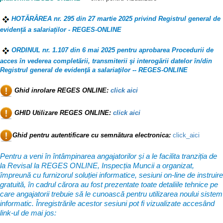
HOTĂRÂREA nr. 295 din 27 martie 2025 privind Registrul general de
evidență a salariaților - REGES-ONLINE
ORDINUL nr. 1.107 din 6 mai 2025 pentru aprobarea Procedurii de
acces în vederea completării, transmiterii şi interogării datelor în/din
Registrul general de evidenţă a salariaţilor -- REGES-ONLINE
Ghid inrolare REGES ONLINE:
click aici
GHID Utilizare REGES ONLINE:
click aici
Ghid pentru autentificare cu semnătura electronica:
click_aici
Pentru a veni în întâmpinarea angajatorilor și a le facilita tranziția de
la Revisal la REGES ONLINE, Inspecția Muncii a organizat,
împreună cu furnizorul soluției informatice, sesiuni on-line de instruire
gratuită, în cadrul cărora au fost prezentate toate detaliile tehnice pe
care angajatorii trebuie să le cunoască pentru utilizarea noului sistem
informatic. Înregistrările acestor sesiuni pot fi vizualizate accesând
link-ul de mai jos: