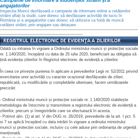
Campanie de informare a studenților străini și a
angajatorilor
Inspecția Muncii desfășoară o campanie de informare online a cetățenilor
străini aflați la studii, care doresc să desfășoare activități de lucru în
România și a angajatorilor care doresc să utilizeze ca forță de muncă
cetățeni străini, prin angajare sau detașare.
----------------------------------------------------------------------------------------------------------------
-------------------------------------------------------------------
Odată cu intrarea în vigoare a Ordinului ministrului muncii și protecției sociale
nr. 1.140/2020, începând cu data de 25 iulie 2020, beneficiarii au obligația să
țină evidența zilierilor în Registrul electronic de evidență a zilierilor.
În ceea ce privește punerea în aplicare a prevederilor Legii nr. 52/2011 privind
exercitarea unor activități cu caracter ocazional desfășurate de zilieri,
republicată, cu modificările și completările ulterioare, facem următoarele
precizări:
- Ordinul ministrului muncii și protecției sociale nr. 1.140/2020 stabilește
metodologia de întocmire și transmitere a registrului electronic de evidență a
zilierilor, precum și înregistrările care se efectuează în acesta.
- Potrivit alin. (1) al art. V din OUG nr. 26/2019, prevederile de la art. I pct. 5
si 7 se aplică începând cu data intrării în vigoare a ordinului ministrului
muncii și protecției sociale, inclusiv cu cele aduse prin ordonanța de urgență
menționată.