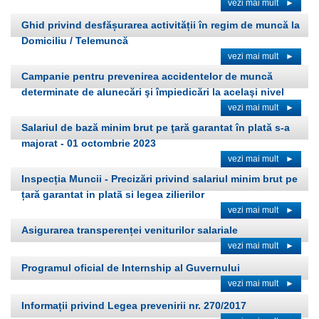
vezi mai mult
►
Ghid privind desfășurarea activității în regim de muncă la
Domiciliu / Telemuncă
vezi mai mult
►
Campanie pentru prevenirea accidentelor de muncă
determinate de alunecări şi împiedicări la acelaşi nivel
vezi mai mult
►
Salariul de bază minim brut pe ţară garantat în plată s-a
majorat - 01 octombrie 2023
vezi mai mult
►
Inspecția Muncii - Precizări privind salariul minim brut pe
țară garantat in platã si legea zilierilor
vezi mai mult
►
Asigurarea transperenței veniturilor salariale
vezi mai mult
►
Programul oficial de Internship al Guvernului
vezi mai mult
►
Informații privind Legea prevenirii nr. 270/2017