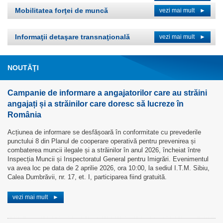
Mobilitatea forţei de muncă
vezi mai mult
►
Informaţii detaşare transnaţională
vezi mai mult
►
NOUTĂŢI
Campanie de informare a angajatorilor care au străini
angajați și a străinilor care doresc să lucreze în
România
Acțiunea de informare se desfășoară în conformitate cu prevederile
punctului 8 din Planul de cooperare operativă pentru prevenirea și
combaterea muncii ilegale și a străinilor în anul 2026, încheiat între
Inspecția Muncii și Inspectoratul General pentru Imigrări. Evenimentul
va avea loc pe data de 2 aprilie 2026, ora 10:00, la sediul I.T.M. Sibiu,
Calea Dumbrăvii, nr. 17, et. I, participarea fiind gratuită.
vezi mai mult
►