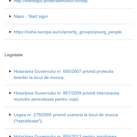
http://startsigur.protectiamuncii.ro/risq/
Napo - Start sigur
https://osha.europa.eu/ro/priority_groups/young_people
Legislatie
Hotararea Guvernului nr. 600/2007 privind protectia
tinerilor la locul de munca
;
Hotarârea Guvernului nr. 867/2009 privind interzicerea
muncilor periculoase pentru copii
;
Legea nr. 279/2005 privind ucenicia la locul de munca
(*republicata*)
;
Hotarârea Guvernului nr. 855/2013 pentru aprobarea