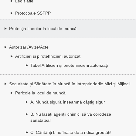
Legislație
Protocoale SSPPP
Protecţia tinerilor la locul de muncă
Autorizări/Avize/Acte
Artificieri și pirotehnicieni autorizați
Tabel Artificieri și pirotehnicieni autorizați
Securitate şi Sănătate în Muncă în Intreprinderile Mici şi Mijlocii
Pericole la locul de muncă
A. Muncă sigură înseamnă câştig sigur
B. Nu lăsaţi agenţii chimici să vă corodeze
sănătatea!
C. Cântăriţi bine înaite de a ridica greutăţi!